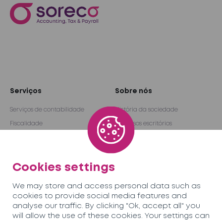
Serviços
Sobre nós
Serviços de contabilidade
História da sociedade
Fiscalidade
Os nossos escritórios
Folha de pagamento e rh
Parceiros
Auditoria e consultoria
Rede internacional
Cookies settings
Outsourcing
Become a partner
We may store and access personal data such as
Equipa
Carreiras
cookies to provide social media features and
analyse our traffic. By clicking "Ok, accept all" you
will allow the use of these cookies. Your settings can