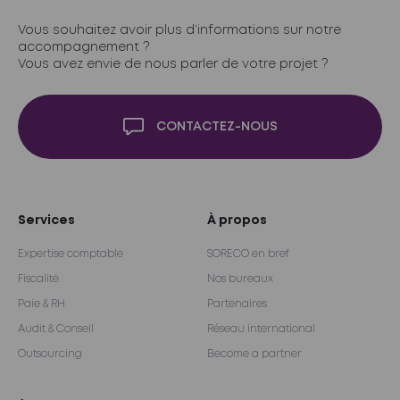
Vous souhaitez avoir plus d’informations sur notre
accompagnement ?
Vous avez envie de nous parler de votre projet ?
CONTACTEZ-NOUS
Services
À propos
Expertise comptable
SORECO en bref
Fiscalité
Nos bureaux
Paie & RH
Partenaires
Audit & Conseil
Réseau international
Outsourcing
Become a partner