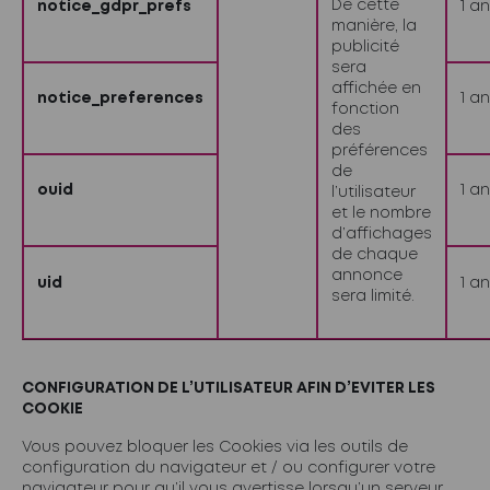
De cette
notice_gdpr_prefs
1 an
manière, la
publicité
sera
affichée en
notice_preferences
1 an
fonction
des
préférences
de
ouid
1 an
l’utilisateur
et le nombre
d’affichages
de chaque
annonce
uid
1 an
sera limité.
CONFIGURATION DE L’UTILISATEUR AFIN D’EVITER LES
COOKIE
Vous pouvez bloquer les Cookies via les outils de
configuration du navigateur et / ou configurer votre
navigateur pour qu’il vous avertisse lorsqu’un serveur