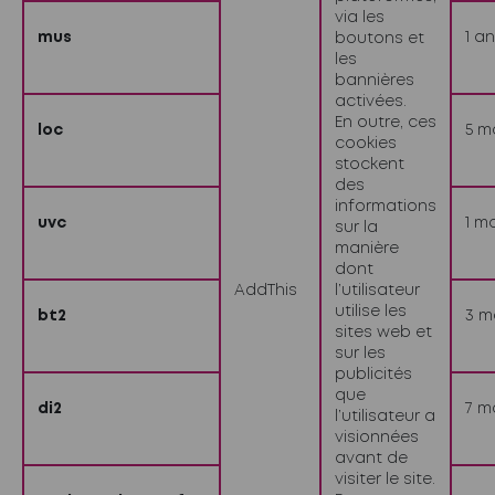
via les
mus
1 an
boutons et
les
bannières
activées.
En outre, ces
loc
5 m
cookies
stockent
des
informations
uvc
1 m
sur la
manière
dont
AddThis
l’utilisateur
utilise les
bt2
3 m
sites web et
sur les
publicités
que
di2
7 m
l’utilisateur a
visionnées
avant de
visiter le site.