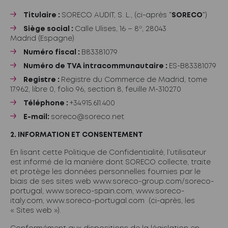
Titulaire :
SORECO AUDIT, S. L., (ci-après “
SORECO
”)
Siège social :
Calle Ulises, 16 – 8º, 28043
Madrid (Espagne)
Numéro fiscal :
B83381079
Numéro de TVA intracommunautaire :
ES-B83381079
Registre :
Registre du Commerce de Madrid, tome
17.962, libre 0, folio 96, section 8, feuille M-310270
Téléphone :
+34.915.611.400
E-mail:
soreco@soreco.net
2. INFORMATION ET CONSENTEMENT
En lisant cette Politique de Confidentialité, l’utilisateur
est informé de la manière dont SORECO collecte, traite
et protège les données personnelles fournies par le
biais de ses sites web
www.soreco-group.com/soreco-
portugal
,
www.soreco-spain.com
,
www.soreco-
italy.com
,
www.soreco-portugal.com
(ci-après, les
« Sites web »).