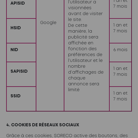
1 an et
l’utilisateur a
APISID
7 mois
visionnées
avant de visiter
le site.
Google
1 an et
De cette
HSID
7 mois
manière, la
publicité sera
affichée en
fonction des
NID
6 mois
préférences de
l’utilisateur et le
nombre
1 an et
SAPISID
d’affichages de
7 mois
chaque
annonce sera
limité
1 an et
SSID
7 mois
4.
COOKIES DE RÉSEAUX SOCIAUX
Grâce à ces cookies, SORECO active des boutons, des