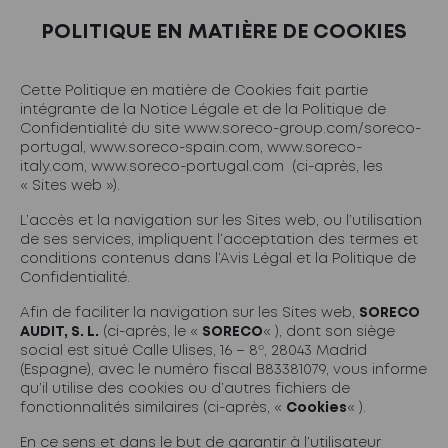
POLITIQUE EN MATIÈRE DE COOKIES
Cette Politique en matière de Cookies fait partie
intégrante de la Notice Légale et de la Politique de
Confidentialité du site
www.soreco-group.com/soreco-
portugal
,
www.soreco-spain.com
,
www.soreco-
italy.com
,
www.soreco-portugal.com
(ci-après, les
« Sites web »).
L’accès et la navigation sur les Sites web, ou l’utilisation
de ses services, impliquent l’acceptation des termes et
conditions contenus dans l’Avis Légal et la Politique de
Confidentialité.
Afin de faciliter la navigation sur les Sites web,
SORECO
AUDIT, S. L.
(ci-après, le «
SORECO
« ), dont son siège
social est situé Calle Ulises, 16 – 8º, 28043 Madrid
(Espagne), avec le numéro fiscal B83381079, vous informe
qu’il utilise des cookies ou d’autres fichiers de
fonctionnalités similaires (ci-après, «
Cookies
« ).
En ce sens et dans le but de garantir à l’utilisateur