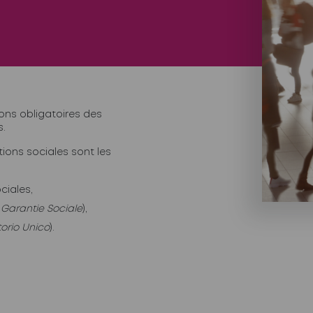
ons obligatoires des
s.
tions sociales sont les
ciales,
Garantie Sociale
),
orio Unico
).