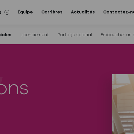
Équipe
Carrières
Actualités
Contactez-n
s
iales
Licenciement
Portage salarial
Embaucher un sa
ons