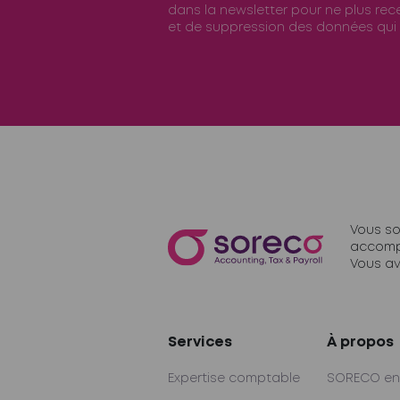
dans la newsletter pour ne plus rece
et de suppression des données qui
Vous so
accomp
Vous av
Services
À propos
Expertise comptable
SORECO en