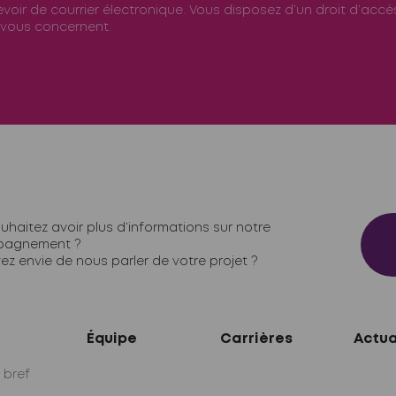
voir de courrier électronique. Vous disposez d’un droit d’accès
 vous concernent.
uhaitez avoir plus d’informations sur notre
agnement ?
ez envie de nous parler de votre projet ?
Équipe
Carrières
Actua
 bref