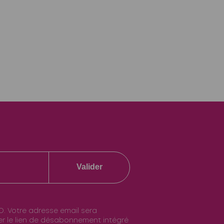
Valider
O. Votre adresse email sera
ser le lien de désabonnement intégré