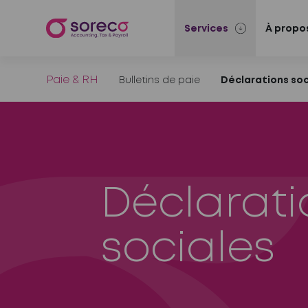
Services
À propo
Paie & RH
Bulletins de paie
Déclarations soc
Déclarati
sociales