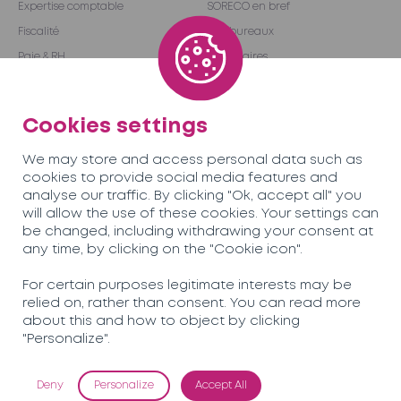
Expertise comptable
SORECO en bref
Fiscalité
Nos bureaux
Paie & RH
Partenaires
Audit & Conseil
Réseau international
Outsourcing
Become a partner
Cookies settings
We may store and access personal data such as
Équipe
Carrières
cookies to provide social media features and
analyse our traffic. By clicking "Ok, accept all" you
will allow the use of these cookies. Your settings can
Actualités
Contactez-nous
be changed, including withdrawing your consent at
any time, by clicking on the "Cookie icon".
Soreco© 2026
For certain purposes legitimate interests may be
relied on, rather than consent. You can read more
Politique de confidentialité
about this and how to object by clicking
Mentions légales
"Personalize".
Deny
Personalize
Accept All